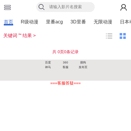
首页
R级动漫
里番acg
3D里番
无限动漫
日本
关键词 ”“ 结果 >
共
0
页
0
条记录
百度
360
搜狗
神马
客服
发布页
===客服答疑===