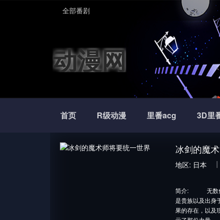
全部番剧
动漫网
首页
R级动漫
里番acg
3D里
冰剑的魔术
地区:
日本
简介:
无数伟大
是贵族以及出身
果的存在，以及
示了那份力量…