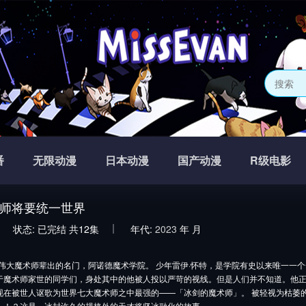
番
无限动漫
日本动漫
国产动漫
R级电影
师将要统一世界
状态:
已完结 共12集
年代:
2023
年
月
魔术师辈出的名门，阿诺德魔术学院。 少年雷伊·怀特，是学院有史以来唯一一个
于魔术师家世的同学们，身处其中的他被人投以严苛的视线。但是人们并不知道。他
现在被世人讴歌为世界七大魔术师之中最强的——「冰剑的魔术师」。 被轻视为枯萎
…！？这是，冰封许久的规格外的天才将坚冰融化的故事——