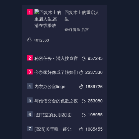
1
回复术士的重启人
生
奇幻 冒险 后宫
4012563
2
秘密任务～潜入搜查官
957245
3
今泉家好像成了辣妹们
2237330
4
内衣办公室linge
1889726
5
与僧侣交合的色欲之夜
253080
6
[图书室的女朋友]図
198955
7
[高清]关于唯一能让
1065455