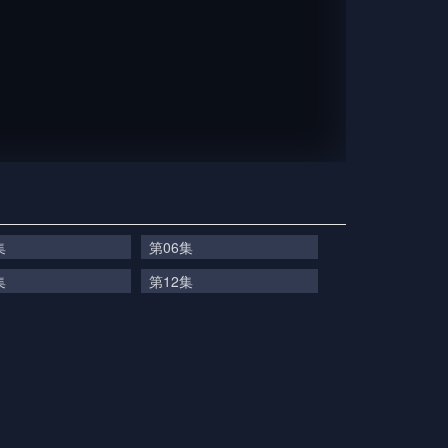
集
第06集
集
第12集