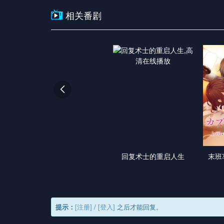
相关番剧

回复术士的重启人生
末班
提示：
[注册]
/
[登入]
之后才能回复。