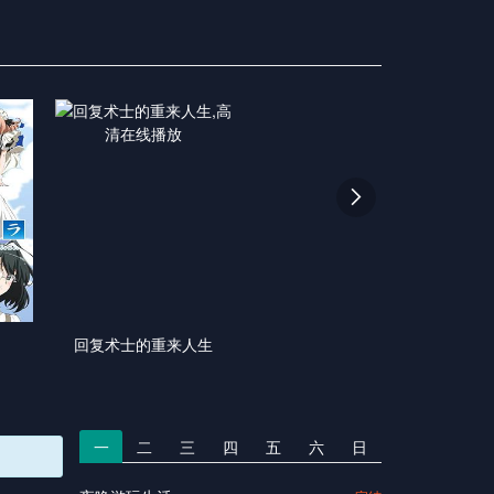

回复术士的重来人生
一
二
三
四
五
六
日