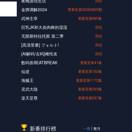
夜晚游玩生活
完结
金牌调解2024
更新至第20260805期
武神主宰
更新至第680集
巨乳JK和大叔肉棒的湿湿
完结
无限斯特拉托斯 第二季
完结
[高清里番] フォルト!
完结
[AI解码/去码]雌性友
完结
数码兽BEATBREAK
更新至第41集
仙逆
更新至第152集
海贼王
更新至第1172集
灵武大陆
更新至第203集
逆天至尊
更新至第537集
新番排行榜
一周
整月