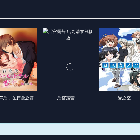
车后，在胶囊旅馆
后宫露营！
缘之空